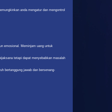
emungkinkan anda mengatur dan mengontrol
pun emosional. Meminjam uang untuk
 bijaksana tetapi dapat menyebabkan masalah
aruh bertanggung jawab dan bersenang-