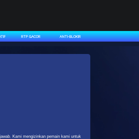
TIF
RTP GACOR
ANTI-BLOKIR
jawab. Kami mengizinkan pemain kami untuk