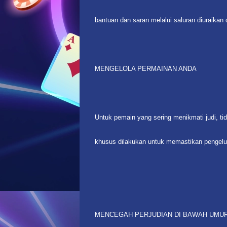
bantuan dan saran melalui saluran diuraikan 
MENGELOLA PERMAINAN ANDA
Untuk pemain yang sering menikmati judi, 
khusus dilakukan untuk memastikan pengelua
MENCEGAH PERJUDIAN DI BAWAH UMU