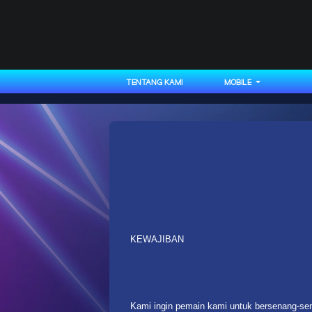
TENTANG KAMI
MOBILE
KEWAJIBAN
Kami ingin pemain kami untuk bersenang-s