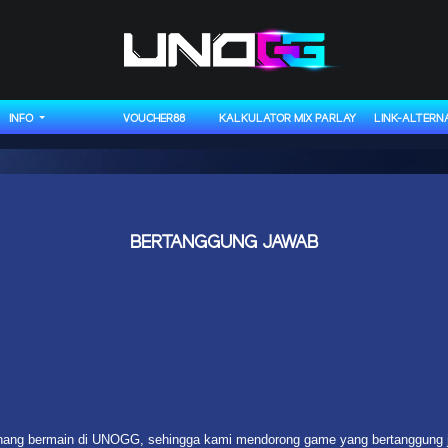
INFO
VOUCHER88
KALKULATOR MIX PARLAY
LINK-ALTERNA
BERTANGGUNG JAWAB
enang bermain di UNOGG, sehingga kami mendorong game yang bertanggung 